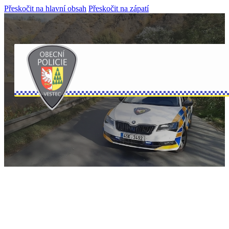
Přeskočit na hlavní obsah
Přeskočit na zápatí