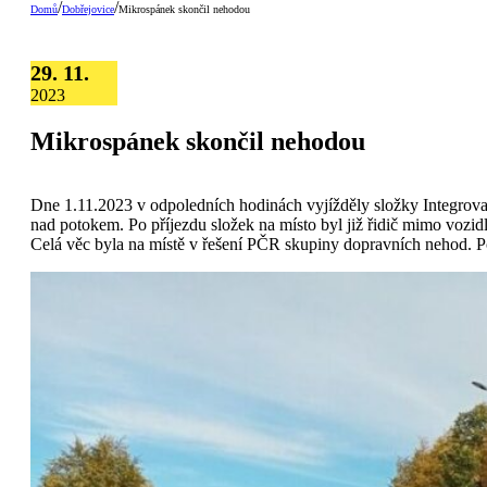
/
/
Domů
Dobřejovice
Mikrospánek skončil nehodou
29. 11.
2023
Mikrospánek skončil nehodou
Dne 1.11.2023 v odpoledních hodinách vyjížděly složky Integrova
nad potokem. Po příjezdu složek na místo byl již řidič mimo vozi
Celá věc byla na místě v řešení PČR skupiny dopravních nehod. P