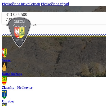
Přeskočit na hlavní obsah
Přeskočit na zápatí
313 035 500
739 156 156
info@opvestec.cz
Vestec
Dolní Břežany
Zlatníky - Hodkovice
Ohrobec