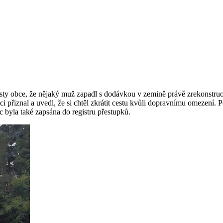
osty obce, že nějaký muž zapadl s dodávkou v zemině právě zrekonstru
ci přiznal a uvedl, že si chtěl zkrátit cestu kvůli dopravnímu omezení. 
c byla také zapsána do registru přestupků.