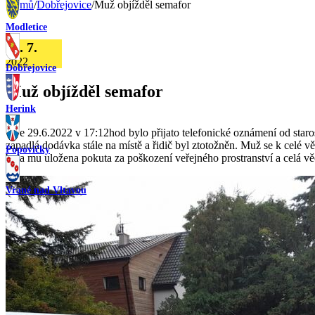
Domů
/
Dobřejovice
/
Muž objížděl semafor
Modletice
16. 7.
2022
Dobřejovice
Muž objížděl semafor
Herink
Dne 29.6.2022 v 17:12hod bylo přijato telefonické oznámení od star
zapadlá dodávka stále na místě a řidič byl ztotožněn. Muž se k celé vě
Popovičky
byla mu uložena pokuta za poškození veřejného prostranství a celá vě
Vrané nad Vltavou