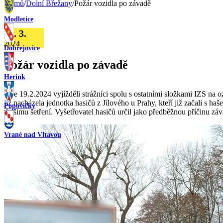
Domů
/
Dolní Břežany
/
Požár vozidla po závadě
Modletice
26. 3.
2024
Dobřejovice
Požár vozidla po závadě
Herink
Dne 19.2.2024 vyjížděli strážníci spolu s ostatními složkami IZS na 
již nacházela jednotka hasičů z Jílového u Prahy, kteří již začali s h
Popovičky
dalšímu šetření. Vyšetřovatel hasičů určil jako předběžnou příčinu záv
Vrané nad Vltavou