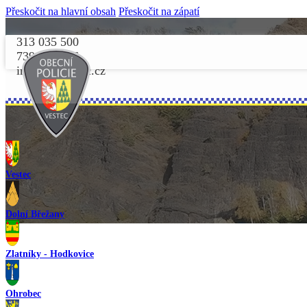
Přeskočit na hlavní obsah
Přeskočit na zápatí
313 035 500
739 156 156
info@opvestec.cz
Vestec
Dolní Břežany
Zlatníky - Hodkovice
Ohrobec