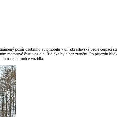
oznámený požár osobního automobilu v ul. Zbraslavská vedle čerpací st
ašením motorové části vozidla. Řidička byla bez zranění. Po příjezdu hlí
adu na elektronice vozidla.