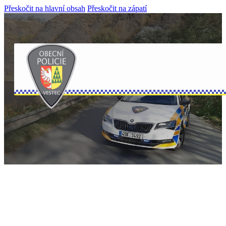
Přeskočit na hlavní obsah
Přeskočit na zápatí