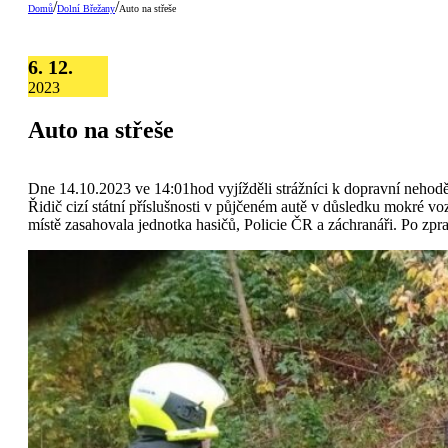
/
/
Domů
Dolní Břežany
Auto na střeše
6. 12.
2023
Auto na střeše
Dne 14.10.2023 ve 14:01hod vyjížděli strážníci k dopravní nehodě
Řidič cizí státní příslušnosti v půjčeném autě v důsledku mokré v
místě zasahovala jednotka hasičů, Policie ČR a záchranáři. Po zpr