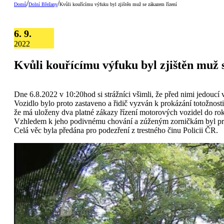
/
/
Domů
Dolní Břežany
Kvůli kouřícímu výfuku byl zjištěn muž se zákazem řízení
6. 9.
2022
Kvůli kouřícímu výfuku byl zjištěn muž 
Dne 6.8.2022 v 10:20hod si strážníci všimli, že před nimi jedouc
Vozidlo bylo proto zastaveno a řidič vyzván k prokázání totožnosti
že má uloženy dva platné zákazy řízení motorových vozidel do ro
Vzhledem k jeho podivnému chování a zúženým zorničkám byl prov
Celá věc byla předána pro podezření z trestného činu Policii ČR.