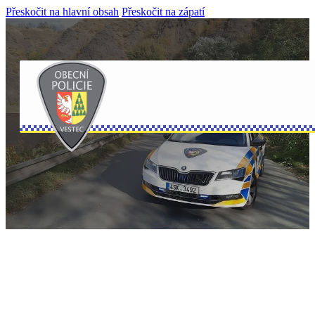
Přeskočit na hlavní obsah
Přeskočit na zápatí