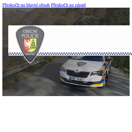
Přeskočit na hlavní obsah
Přeskočit na zápatí