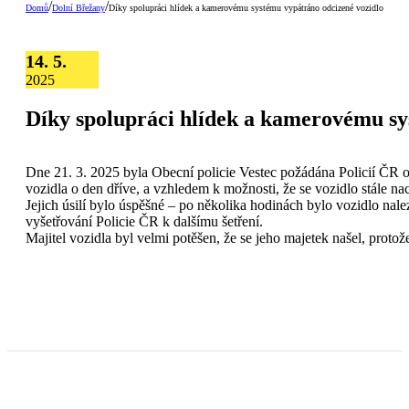
/
/
Domů
Dolní Břežany
Díky spolupráci hlídek a kamerovému systému vypátráno odcizené vozidlo
14. 5.
2025
Díky spolupráci hlídek a kamerovému sy
Dne 21. 3. 2025 byla Obecní policie Vestec požádána Policií ČR 
vozidla o den dříve, a vzhledem k možnosti, že se vozidlo stále na
Jejich úsilí bylo úspěšné – po několika hodinách bylo vozidlo nale
vyšetřování Policie ČR k dalšímu šetření.
Majitel vozidla byl velmi potěšen, že se jeho majetek našel, protože