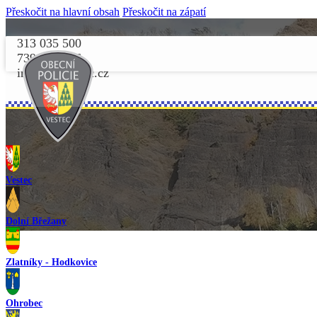
Přeskočit na hlavní obsah
Přeskočit na zápatí
313 035 500
739 156 156
info@opvestec.cz
Vestec
Dolní Břežany
Zlatníky - Hodkovice
Ohrobec