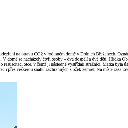
 podezření na otravu CO2 v rodinném domě v Dolních Břežanech. Oznám
nku. V domě se nacházely čtyři osoby – dva dospělí a dvě děti. Hlídka O
resuscitaci otce, v čemž ji následně vystřídali strážníci. Matka byla 
tec i přes veškerou snahu záchranných složek zemřel. Na místě zasahov