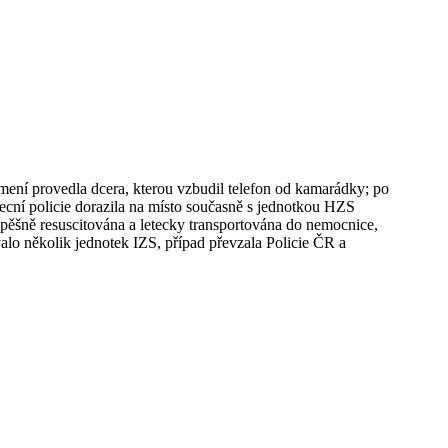
ení provedla dcera, kterou vzbudil telefon od kamarádky; po
becní policie dorazila na místo současně s jednotkou HZS
úspěšně resuscitována a letecky transportována do nemocnice,
alo několik jednotek IZS, případ převzala Policie ČR a