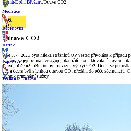
Domů
/
Dolní Břežany
/
Otrava CO2
Modletice
1. 6.
2025
Dobřejovice
Otrava CO2
Herink
Dne 3. 4. 2025 byla hlídka strážníků OP Vestec přivolána k případu
zjištění, že její rodina nereaguje, okamžitě kontaktovala tísňovou li
Popovičky
Jílové, přičemž měřením byl potvrzen výskyt CO2. Dcera se pokusila o 
syn a dcera byli s lehkou otravou CO₂ předáni do péče záchranářů. O
technik kriminální služby.
Vrané nad Vltavou