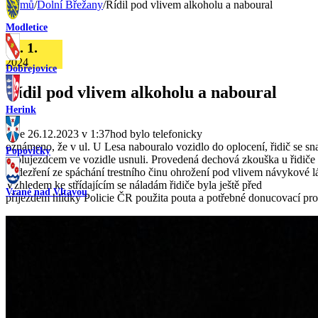
Domů
/
Dolní Břežany
/
Řídil pod vlivem alkoholu a naboural
Modletice
20. 1.
2024
Dobřejovice
Řídil pod vlivem alkoholu a naboural
Herink
Dne 26.12.2023 v 1:37hod bylo telefonicky
oznámeno, že v ul. U Lesa nabouralo vozidlo do oplocení, řidič se snaž
Popovičky
spolujezdcem ve vozidle usnuli. Provedená dechová zkouška u řidiče 
podezření ze spáchání trestního činu ohrožení pod vlivem návykové lá
Vzhledem ke střídajícím se náladám řidiče byla ještě před
Vrané nad Vltavou
příjezdem hlídky Policie ČR použita pouta a potřebné donucovací pro