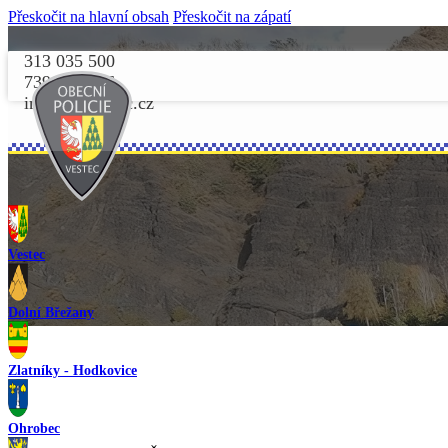
Přeskočit na hlavní obsah
Přeskočit na zápatí
313 035 500
739 156 156
info@opvestec.cz
Vestec
Dolní Břežany
Zlatníky - Hodkovice
Ohrobec