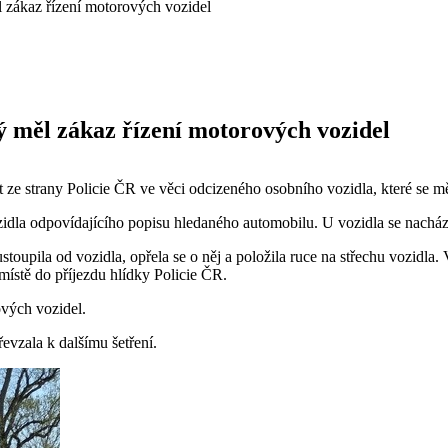
l zákaz řízení motorových vozidel
ý měl zákaz řízení motorových vozidel
 ze strany Policie ČR ve věci odcizeného osobního vozidla, které se m
zidla odpovídajícího popisu hledaného automobilu. U vozidla se nachá
stoupila od vozidla, opřela se o něj a položila ruce na střechu vozidl
 místě do příjezdu hlídky Policie ČR.
ových vozidel.
řevzala k dalšímu šetření.