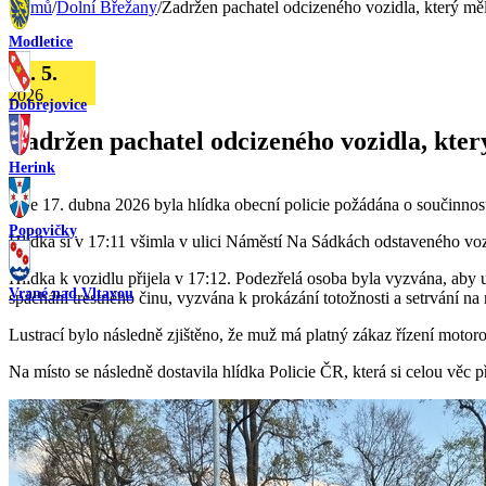
Domů
/
Dolní Břežany
/
Zadržen pachatel odcizeného vozidla, který mě
Modletice
22. 5.
2026
Dobřejovice
Zadržen pachatel odcizeného vozidla, kter
Herink
Dne 17. dubna 2026 byla hlídka obecní policie požádána o součinnost
Popovičky
Hlídka si v 17:11 všimla v ulici Náměstí Na Sádkách odstaveného vo
Hlídka k vozidlu přijela v 17:12. Podezřelá osoba byla vyzvána, aby u
Vrané nad Vltavou
spáchání trestného činu, vyzvána k prokázání totožnosti a setrvání na
Lustrací bylo následně zjištěno, že muž má platný zákaz řízení motor
Na místo se následně dostavila hlídka Policie ČR, která si celou věc p