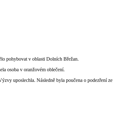
ělo pohybovat v oblasti Dolních Břežan.
zela osoba v oranžovém oblečení.
a. Výzvy uposlechla. Následně byla poučena o podezření ze