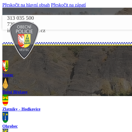
Přeskočit na hlavní obsah
Přeskočit na zápatí
313 035 500
739 156 156
info@opvestec.cz
Vestec
Dolní Břežany
Zlatníky - Hodkovice
Ohrobec