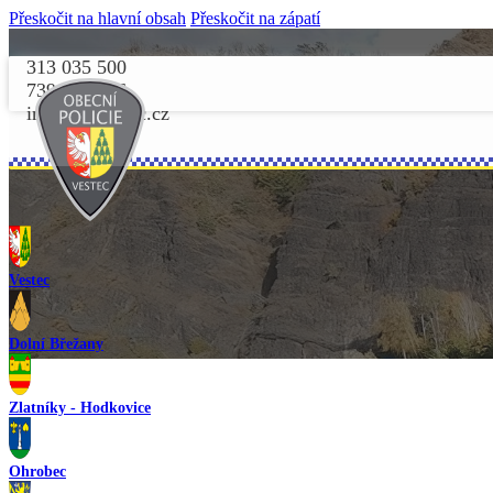
Přeskočit na hlavní obsah
Přeskočit na zápatí
313 035 500
739 156 156
info@opvestec.cz
Vestec
Dolní Břežany
Zlatníky - Hodkovice
Ohrobec