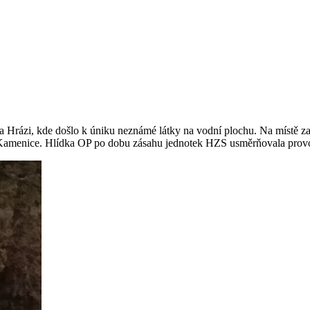
. Na Hrázi, kde došlo k úniku neznámé látky na vodní plochu. Na místě
ČR Kamenice. Hlídka OP po dobu zásahu jednotek HZS usměrňovala prov