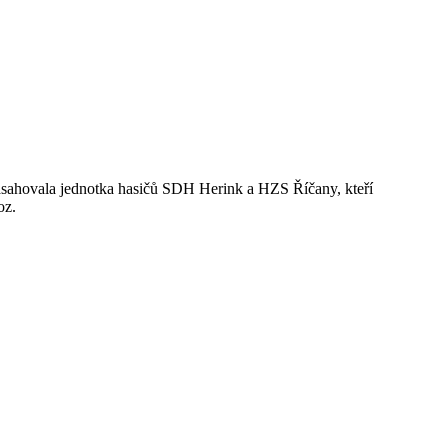
 zasahovala jednotka hasičů SDH Herink a HZS Říčany, kteří
oz.