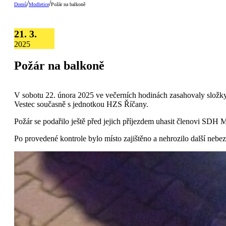
/
/
Domů
Modletice
Požár na balkoně
21. 3.
2025
Požár na balkoně
V sobotu 22. února 2025 ve večerních hodinách zasahovaly složk
Vestec současně s jednotkou HZS Říčany.
Požár se podařilo ještě před jejich příjezdem uhasit členovi SDH M
Po provedené kontrole bylo místo zajištěno a nehrozilo další nebe