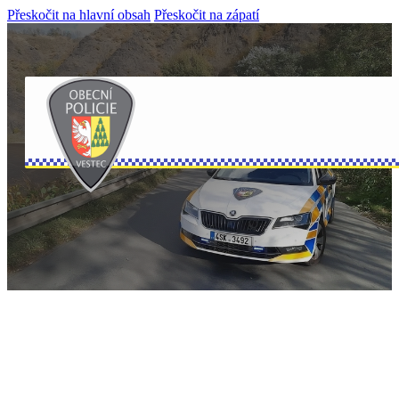
Přeskočit na hlavní obsah
Přeskočit na zápatí