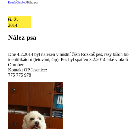
/
/
Domů
Ohrobec
Nález psa
6. 2.
2014
Nález psa
Dne 4.2.2014 byl nalezen v místní části Rozkoš pes, rasy bišon bíl
identifikátorů (tetování, čip). Pes byl spatřen 3.2.2014 také v okolí
Ohrobec.
Kontakt OP Jesenice:
775 775 978