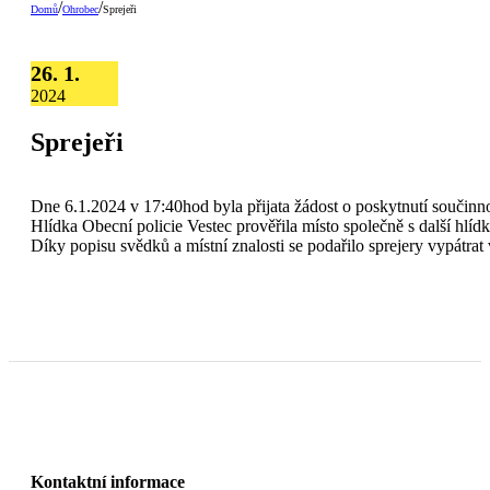
/
/
Domů
Ohrobec
Sprejeři
26. 1.
2024
Sprejeři
Dne 6.1.2024 v 17:40hod byla přijata žádost o poskytnutí součinn
Hlídka Obecní policie Vestec prověřila místo společně s další hlíd
Díky popisu svědků a místní znalosti se podařilo sprejery vypátrat 
Kontaktní informace