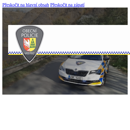
Přeskočit na hlavní obsah
Přeskočit na zápatí