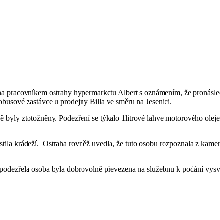
vána pracovníkem ostrahy hypermarketu Albert s oznámením, že pronásle
obusové zastávce u prodejny Billa ve směru na Jesenici.
 byly ztotožněny. Podezření se týkalo 1litrové lahve motorového oleje
pustila krádeží. Ostraha rovněž uvedla, že tuto osobu rozpoznala z ka
a podezřelá osoba byla dobrovolně převezena na služebnu k podání vysv