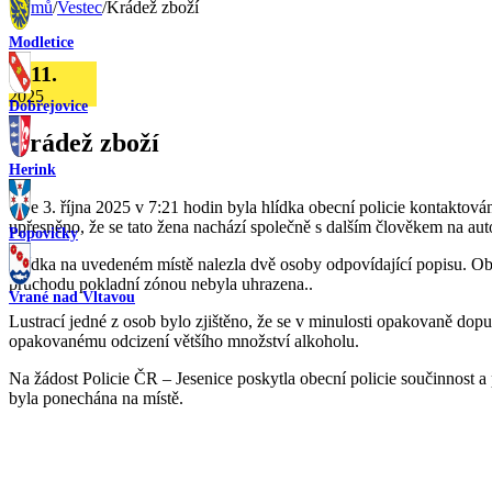
Domů
/
Vestec
/
Krádež zboží
Modletice
7. 11.
2025
Dobřejovice
Krádež zboží
Herink
Dne 3. října 2025 v 7:21 hodin byla hlídka obecní policie kontakto
upřesněno, že se tato žena nachází společně s dalším člověkem na aut
Popovičky
Hlídka na uvedeném místě nalezla dvě osoby odpovídající popisu. Obě
průchodu pokladní zónou nebyla uhrazena..
Vrané nad Vltavou
Lustrací jedné z osob bylo zjištěno, že se v minulosti opakovaně do
opakovanému odcizení většího množství alkoholu.
Na žádost Policie ČR – Jesenice poskytla obecní policie součinnost 
byla ponechána na místě.