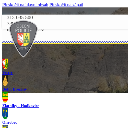
Přeskočit na hlavní obsah
Přeskočit na zápatí
313 035 500
739 156 156
info@opvestec.cz
Vestec
Dolní Břežany
Zlatníky - Hodkovice
Ohrobec