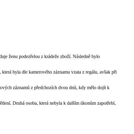
duje ženu podezřelou z krádeže zboží. Následně bylo
, která byla dle kamerového záznamu vzata z regálu, avšak při
merových záznamů z předchozích dvou dnů, kdy mělo dojít k
ětlení. Druhá osoba, která nebyla k dalším úkonům zapotřebí,