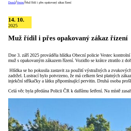
/
/
Domů
Vestec
Muž řídil i přes opakovaný zákaz řízení
14. 10.
2025
Muž řídil i přes opakovaný zákaz řízení
Dne 3. září 2025 prováděla hlídka Obecní policie Vestec kontrolní 
muž s opakovaným zákazem řízení. Vozidlo se krátce ztratilo z do
Hlídka se ho pokusila zastavit za použití výstražných a zvukových 
zadržel. Lustrací bylo potvrzeno, že má celkem šest platných zákaz
injekční stříkačky a látku připomínající pervitin. Druhá osoba pro
Celá věc byla předána Policii ČR k dalšímu šetření. Na místě za