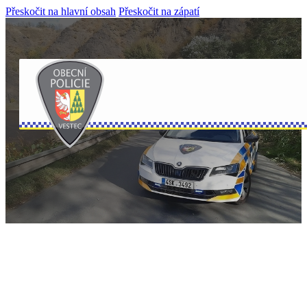
Přeskočit na hlavní obsah
Přeskočit na zápatí