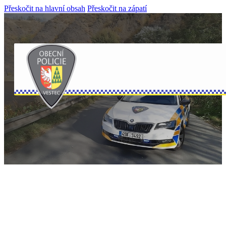
Přeskočit na hlavní obsah
Přeskočit na zápatí