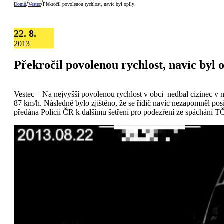
/
/
Domů
Vestec
Překročil povolenou rychlost, navíc byl opilý.
22. 8.
2013
Překročil povolenou rychlost, navíc byl o
Vestec – Na nejvyšší povolenou rychlost v obci nedbal cizinec v no
87 km/h. Následně bylo zjištěno, že se řidič navíc nezapomněl pos
předána Policii ČR k dalšímu šetření pro podezření ze spáchání T