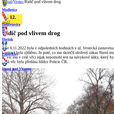
Domů
/
Vestec
/
Řidič pod vlivem drog
Modletice
24. 12.
2022
Dobřejovice
Řidič pod vlivem drog
Herink
Dne 6.11.2022 byla v odpoledních hodinách v ul. Vestecká zastavena 
Lustrací bylo zjištěno, že poté, co mu skončil uložený zákaz řízení mo
Popovičky
Navíc mu v celé věci nijak nepomohl test na návykové látky, který b
Celá věc byla předána hlídce Policie ČR.
Vrané nad Vltavou