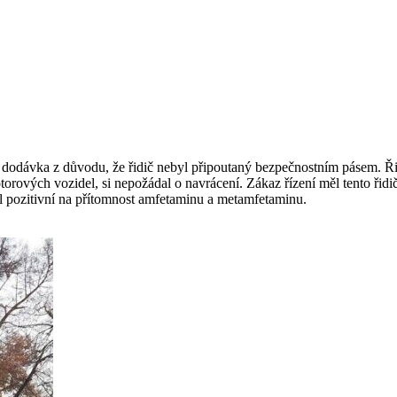
dodávka z důvodu, že řidič nebyl připoutaný bezpečnostním pásem. Řidi
torových vozidel, si nepožádal o navrácení. Zákaz řízení měl tento řidič
yl pozitivní na přítomnost amfetaminu a metamfetaminu.