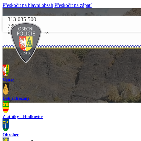
Přeskočit na hlavní obsah
Přeskočit na zápatí
313 035 500
739 156 156
info@opvestec.cz
Vestec
Dolní Břežany
Zlatníky - Hodkovice
Ohrobec