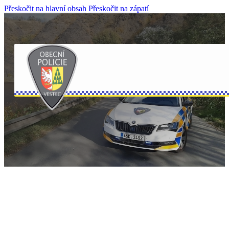
Přeskočit na hlavní obsah
Přeskočit na zápatí