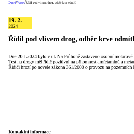
/
/
Domů
Vestec
Řídil pod vlivem drog, odběr krve odmítl
19. 2.
2024
Řídil pod vlivem drog, odběr krve odmít
Dne 20.1.2024 bylo v ul. Na Průhoně zastaveno osobní motorové vo
Test na drogy měl řidič pozitivní na přítomnost amfetaminů a meta
Řidiči hrozí po novele zákona 361/2000 o provozu na pozemních k
Kontaktní informace