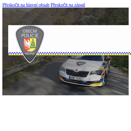
Přeskočit na hlavní obsah
Přeskočit na zápatí