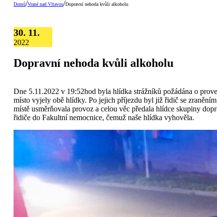
/
/
Domů
Vrané nad Vltavou
Dopravní nehoda kvůli alkoholu
30. 11.
2022
Dopravní nehoda kvůli alkoholu
Dne 5.11.2022 v 19:52hod byla hlídka strážníků požádána o prove
místo vyjely obě hlídky. Po jejich příjezdu byl již řidič se zran
místě usměrňovala provoz a celou věc předala hlídce skupiny dopr
řidiče do Fakultní nemocnice, čemuž naše hlídka vyhověla.