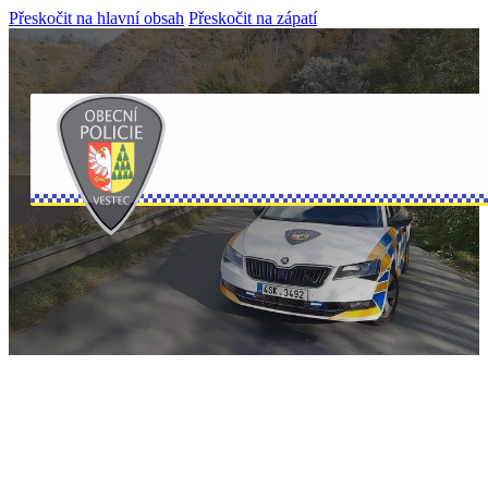
Přeskočit na hlavní obsah
Přeskočit na zápatí