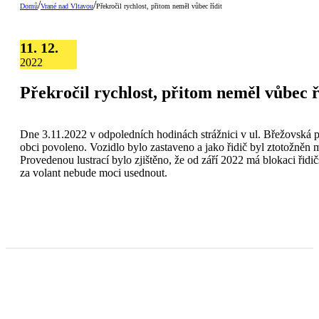
/
/
Domů
Vrané nad Vltavou
Překročil rychlost, přitom neměl vůbec řídit
11. 12.
2022
Překročil rychlost, přitom neměl vůbec ř
Dne 3.11.2022 v odpoledních hodinách strážnici v ul. Břežovská pro
obci povoleno. Vozidlo bylo zastaveno a jako řidič byl ztotožněn mu
Provedenou lustrací bylo zjištěno, že od září 2022 má blokaci řidi
za volant nebude moci usednout.