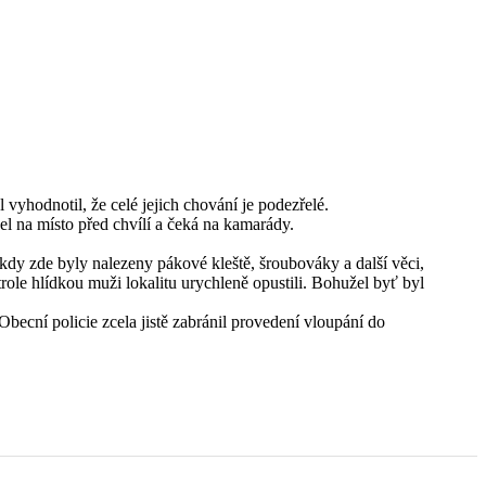
yhodnotil, že celé jejich chování je podezřelé.
el na místo před chvílí a čeká na kamarády.
 kdy zde byly nalezeny pákové kleště, šroubováky a další věci,
ole hlídkou muži lokalitu urychleně opustili. Bohužel byť byl
becní policie zcela jistě zabránil provedení vloupání do