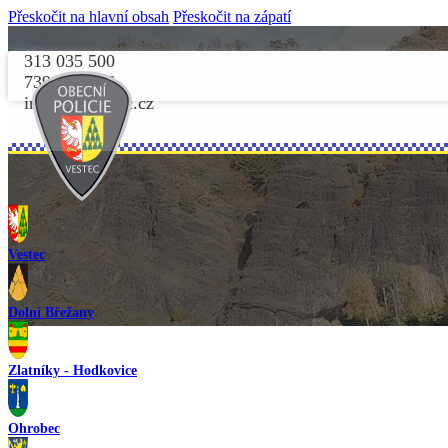
Přeskočit na hlavní obsah
Přeskočit na zápatí
313 035 500
739 156 156
info@opvestec.cz
Vestec
Dolní Břežany
Zlatníky - Hodkovice
Ohrobec