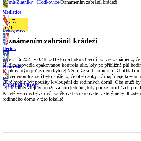
Domů
/
Zlatníky - Hodkovice
/
Oznámením zabránil krádeži
Modletice
30. 7.
2021
Dobřejovice
Oznámením zabránil krádeži
Herink
Dne 21.6 2021 v 0:48hod bylo na linku Obecní policie oznámeno, že v
Hlídka provedla opakovanou kontrolu ulic, kdy po přibližně půl hodině
Popovičky
Opakovaným průjezdem bylo zjištěno, že se k tomuto muži přidal druh
Provedenou lustrací bylo zjištěno, že obě osoby již mají majetkovou 
které mohly být použity k vloupání do rodinných domů. Oba muži byli 
Vrané nad Vltavou
jejich záměr zřejmý, muže za toto jednání, kdy pouze procházeli po uli
K celé věci nezbývá než poděkovat oznamovateli, který nebyl lhostejn
rodinného domu v této lokalitě.