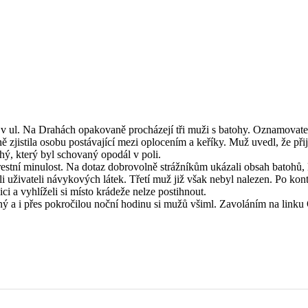
 ul. Na Drahách opakovaně procházejí tři muži s batohy. Oznamovatel v
 zjistila osobu postávající mezi oplocením a keříky. Muž uvedl, že přij
ý, který byl schovaný opodál v poli.
trestní minulost. Na dotaz dobrovolně strážníkům ukázali obsah batohů,
uživateli návykových látek. Třetí muž již však nebyl nalezen. Po kontr
ci a vyhlíželi si místo krádeže nelze postihnout.
ý a i přes pokročilou noční hodinu si mužů všiml. Zavoláním na linku O